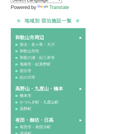
Powered by
Translate
地域別 宿泊施設一覧
和歌山市周辺
加太・友ヶ島・大川
和歌山市街
和歌の浦・紀三井寺
海南市・紀美野町
岩出市
紀の川市
高野山・九度山・橋本
橋本市
かつらぎ町・九度山町
高野町
有田・御坊・日高
有田市・有田川町
湯浅町