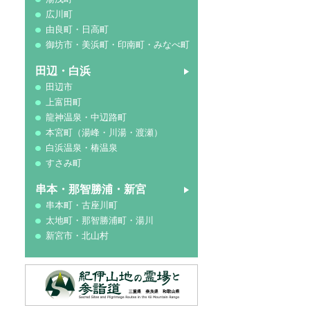
広川町
由良町・日高町
御坊市・美浜町・印南町・みなべ町
田辺・白浜
田辺市
上富田町
龍神温泉・中辺路町
本宮町（湯峰・川湯・渡瀬）
白浜温泉・椿温泉
すさみ町
串本・那智勝浦・新宮
串本町・古座川町
太地町・那智勝浦町・湯川
新宮市・北山村