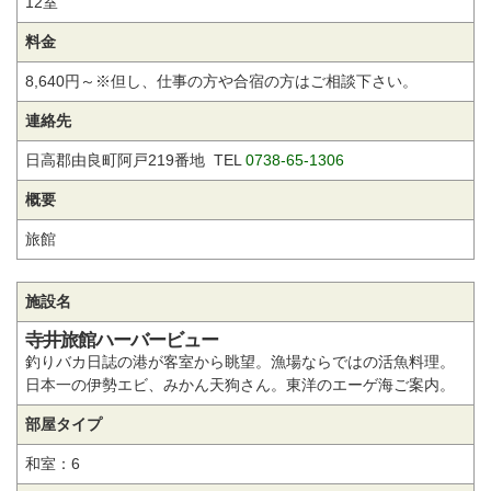
12室
料金
8,640円～※但し、仕事の方や合宿の方はご相談下さい。
連絡先
日高郡由良町阿戸219番地 TEL
0738-65-1306
概要
旅館
施設名
寺井旅館ハーバービュー
釣りバカ日誌の港が客室から眺望。漁場ならではの活魚料理。
日本一の伊勢エビ、みかん天狗さん。東洋のエーゲ海ご案内。
部屋タイプ
和室：6