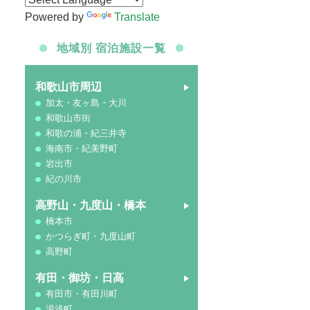
Powered by
Translate
地域別 宿泊施設一覧
和歌山市周辺
加太・友ヶ島・大川
和歌山市街
和歌の浦・紀三井寺
海南市・紀美野町
岩出市
紀の川市
高野山・九度山・橋本
橋本市
かつらぎ町・九度山町
高野町
有田・御坊・日高
有田市・有田川町
湯浅町