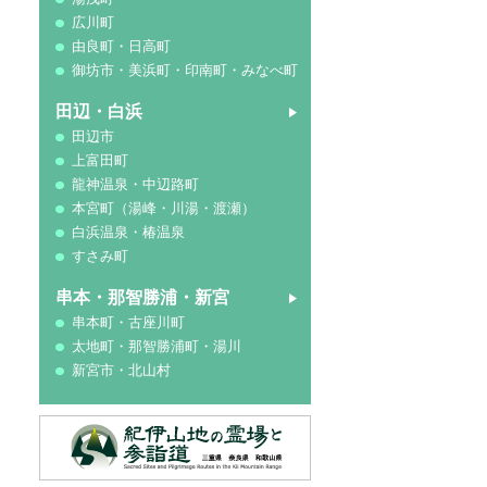
広川町
由良町・日高町
御坊市・美浜町・印南町・みなべ町
田辺・白浜
田辺市
上富田町
龍神温泉・中辺路町
本宮町（湯峰・川湯・渡瀬）
白浜温泉・椿温泉
すさみ町
串本・那智勝浦・新宮
串本町・古座川町
太地町・那智勝浦町・湯川
新宮市・北山村